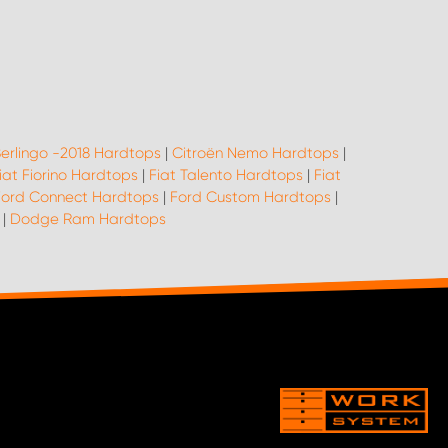
Berlingo -2018 Hardtops
|
Citroën Nemo Hardtops
|
iat Fiorino Hardtops
|
Fiat Talento Hardtops
|
Fiat
Ford Connect Hardtops
|
Ford Custom Hardtops
|
|
Dodge Ram Hardtops