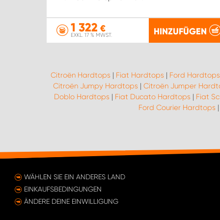
1 322
€
HINZUFÜGEN
EXKL. 17 % MWST.
Citroën Hardtops
|
Fiat Hardtops
|
Ford Hardtops
Citroën Jumpy Hardtops
|
Citroën Jumper Hardt
Doblo Hardtops
|
Fiat Ducato Hardtops
|
Fiat S
Ford Courier Hardtops
WÄHLEN SIE EIN ANDERES LAND
EINKAUFSBEDINGUNGEN
ÄNDERE DEINE EINWILLIGUNG