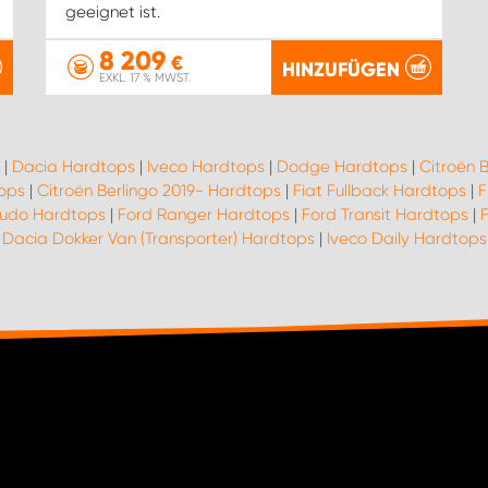
geeignet ist.
8 209
€
HINZUFÜGEN
EXKL. 17 % MWST.
|
Dacia Hardtops
|
Iveco Hardtops
|
Dodge Hardtops
|
Citroën 
ops
|
Citroën Berlingo 2019- Hardtops
|
Fiat Fullback Hardtops
|
F
cudo Hardtops
|
Ford Ranger Hardtops
|
Ford Transit Hardtops
|
|
Dacia Dokker Van (Transporter) Hardtops
|
Iveco Daily Hardtops