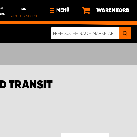
nkl.
DE
WARENKORB
MENÜ
xkl.
SPRACH ÄNDERN
DE
FR
NEWS
HTTPS://WWW.WORKSYSTEM.LU/DE/NACH
LU
ÜBER UNS
D TRANSIT