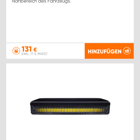
Nahbereich des Fahrzeugs.
131
€
HINZUFÜGEN
EXKL. 17 % MWST.