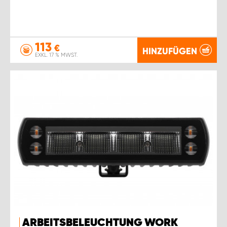
113
€
HINZUFÜGEN
EXKL. 17 % MWST.
ARBEITSBELEUCHTUNG WORK