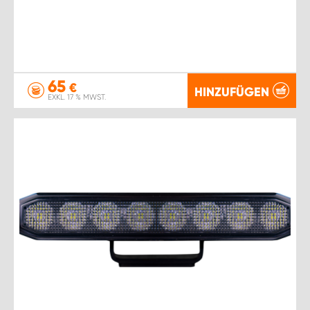
65
€
HINZUFÜGEN
EXKL. 17 % MWST.