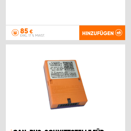
85
€
HINZUFÜGEN
EXKL. 17 % MWST.