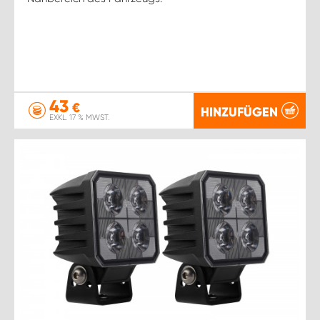
43
€
HINZUFÜGEN
EXKL. 17 % MWST.