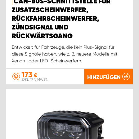
CAN-BUS-SCHNITTSTELLE FÜR
ZUSATZSCHEINWERFER,
RÜCKFAHRSCHEINWERFER,
ZÜNDSIGNAL UND
RÜCKWÄRTSGANG
Entwickelt für Fahrzeuge, die kein Plus-Signal für
diese Signale haben, wie z. B. neuere Modelle mit
Xenon- oder LED-Scheinwerfern
173
€
HINZUFÜGEN
EXKL. 17 % MWST.