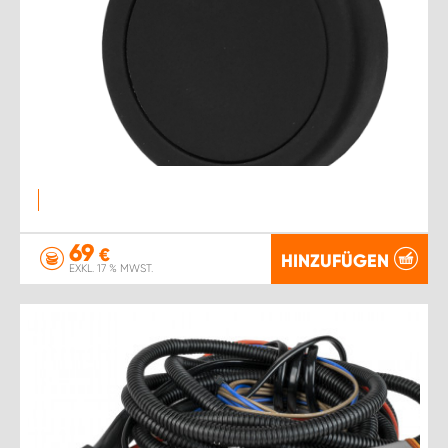
69
€
HINZUFÜGEN
EXKL. 17 % MWST.