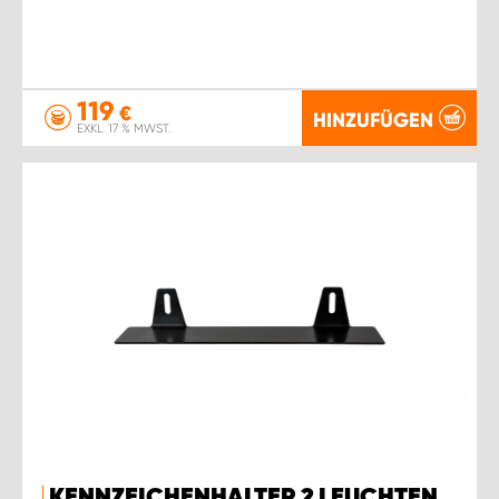
119
€
HINZUFÜGEN
EXKL. 17 % MWST.
KENNZEICHENHALTER 2 LEUCHTEN