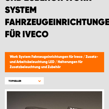
SYSTEM
FAHRZEUGEINRICHTUNG
FÜR IVECO
Work System Fahrzeugeinrichtungen für Iveco
/
Zusatz-
und Arbeitsbeleuchtung LED
/
Halterungen für
Zusatzbeleuchtung und Zubehör
TOPSELLER