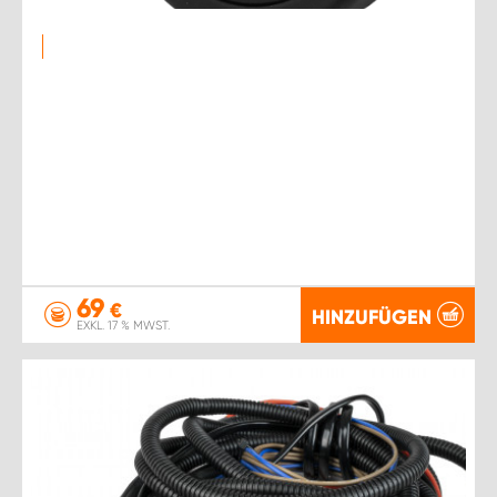
69
€
HINZUFÜGEN
EXKL. 17 % MWST.