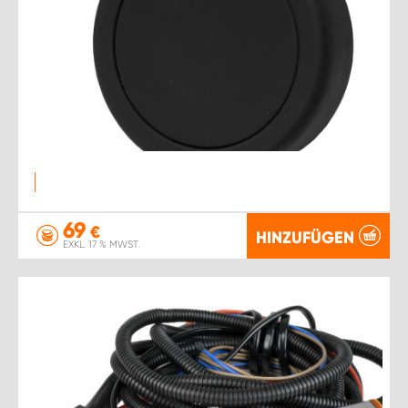
69
€
HINZUFÜGEN
EXKL. 17 % MWST.