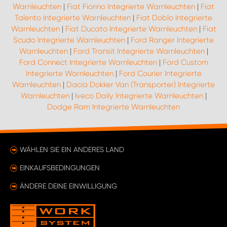
Warnleuchten
|
Fiat Fiorino Integrierte Warnleuchten
|
Fiat
Talento Integrierte Warnleuchten
|
Fiat Doblo Integrierte
Warnleuchten
|
Fiat Ducato Integrierte Warnleuchten
|
Fiat
Scudo Integrierte Warnleuchten
|
Ford Ranger Integrierte
Warnleuchten
|
Ford Transit Integrierte Warnleuchten
|
Ford Connect Integrierte Warnleuchten
|
Ford Custom
Integrierte Warnleuchten
|
Ford Courier Integrierte
Warnleuchten
|
Dacia Dokker Van (Transporter) Integrierte
Warnleuchten
|
Iveco Daily Integrierte Warnleuchten
|
Dodge Ram Integrierte Warnleuchten
WÄHLEN SIE EIN ANDERES LAND
EINKAUFSBEDINGUNGEN
ÄNDERE DEINE EINWILLIGUNG