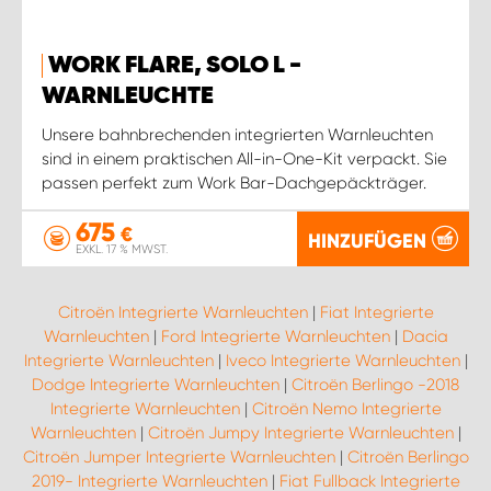
WORK FLARE, SOLO L -
WARNLEUCHTE
Unsere bahnbrechenden integrierten Warnleuchten
sind in einem praktischen All-in-One-Kit verpackt. Sie
passen perfekt zum Work Bar-Dachgepäckträger.
675
€
HINZUFÜGEN
EXKL. 17 % MWST.
Citroën Integrierte Warnleuchten
|
Fiat Integrierte
Warnleuchten
|
Ford Integrierte Warnleuchten
|
Dacia
Integrierte Warnleuchten
|
Iveco Integrierte Warnleuchten
|
Dodge Integrierte Warnleuchten
|
Citroën Berlingo -2018
Integrierte Warnleuchten
|
Citroën Nemo Integrierte
Warnleuchten
|
Citroën Jumpy Integrierte Warnleuchten
|
Citroën Jumper Integrierte Warnleuchten
|
Citroën Berlingo
2019- Integrierte Warnleuchten
|
Fiat Fullback Integrierte