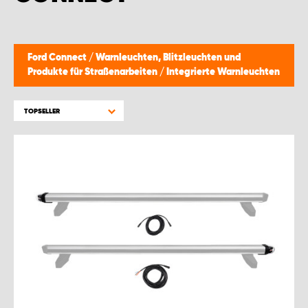
Ford Connect
/
Warnleuchten, Blitzleuchten und
Produkte für Straßenarbeiten
/
Integrierte Warnleuchten
TOPSELLER