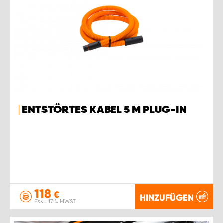
ENTSTÖRTES KABEL 5 M PLUG-IN
118
€
HINZUFÜGEN
EXKL. 17 % MWST.