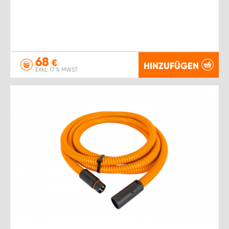
68
€
HINZUFÜGEN
EXKL. 17 % MWST.