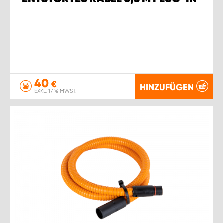
40
€
HINZUFÜGEN
EXKL. 17 % MWST.