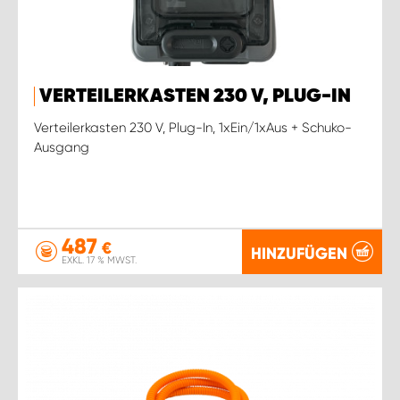
VERTEILERKASTEN 230 V, PLUG-IN
Verteilerkasten 230 V, Plug-In, 1xEin/1xAus + Schuko-
Ausgang
487
€
HINZUFÜGEN
EXKL. 17 % MWST.