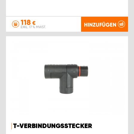
118
€
HINZUFÜGEN
EXKL. 17 % MWST.
T-VERBINDUNGSSTECKER