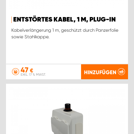
ENTSTÖRTES KABEL, 1 M, PLUG-IN
Kabelverlängerung 1 m, geschützt durch Panzerfolie
sowie Stahlkappe.
47
€
HINZUFÜGEN
EXKL. 17 % MWST.