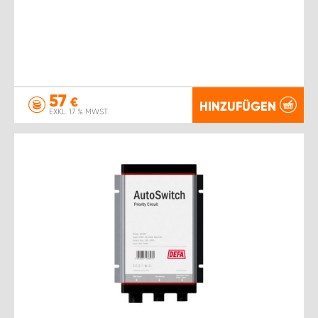
57
€
HINZUFÜGEN
EXKL. 17 % MWST.