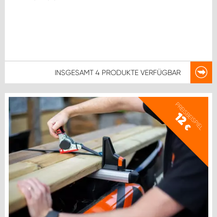
INSGESAMT
4 PRODUKTE
VERFÜGBAR
PREISBEISPIEL
12
€