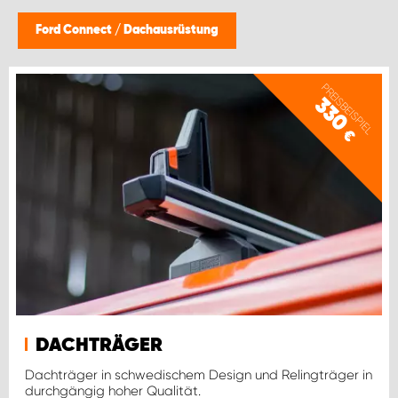
Ford Connect
/
Dachausrüstung
PREISBEISPIEL
330
€
DACHTRÄGER
Dachträger in schwedischem Design und Relingträger in
durchgängig hoher Qualität.