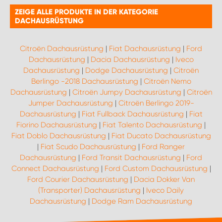
ZEIGE ALLE PRODUKTE IN DER KATEGORIE
DACHAUSRÜSTUNG
Citroën Dachausrüstung
|
Fiat Dachausrüstung
|
Ford
Dachausrüstung
|
Dacia Dachausrüstung
|
Iveco
Dachausrüstung
|
Dodge Dachausrüstung
|
Citroën
Berlingo -2018 Dachausrüstung
|
Citroën Nemo
Dachausrüstung
|
Citroën Jumpy Dachausrüstung
|
Citroën
Jumper Dachausrüstung
|
Citroën Berlingo 2019-
Dachausrüstung
|
Fiat Fullback Dachausrüstung
|
Fiat
Fiorino Dachausrüstung
|
Fiat Talento Dachausrüstung
|
Fiat Doblo Dachausrüstung
|
Fiat Ducato Dachausrüstung
|
Fiat Scudo Dachausrüstung
|
Ford Ranger
Dachausrüstung
|
Ford Transit Dachausrüstung
|
Ford
Connect Dachausrüstung
|
Ford Custom Dachausrüstung
|
Ford Courier Dachausrüstung
|
Dacia Dokker Van
(Transporter) Dachausrüstung
|
Iveco Daily
Dachausrüstung
|
Dodge Ram Dachausrüstung