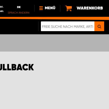
nkl.
DE
WARENKORB
MENÜ
xkl.
SPRACH ÄNDERN
DE
FR
NEWS
HTTPS://WWW.WORKSYSTEM.LU/DE/NACH
LU
ÜBER UNS
FULLBACK