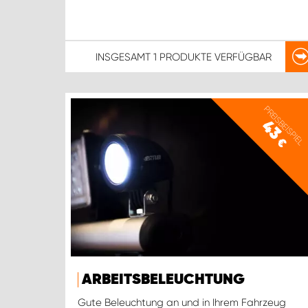
INSGESAMT
1 PRODUKTE
VERFÜGBAR
PREISBEISPIEL
43
€
ARBEITSBELEUCHTUNG
Gute Beleuchtung an und in Ihrem Fahrzeug