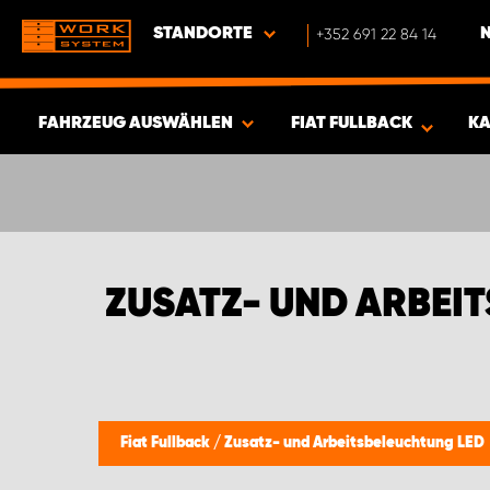
STANDORTE
+352 691 22 84 14
FAHRZEUG AUSWÄHLEN
FIAT FULLBACK
KA
ERGEBNISSE ANZEIGEN -
346
ARTIKEL
ZUSATZ- UND ARBEI
Fiat Fullback
/
Zusatz- und Arbeitsbeleuchtung LED