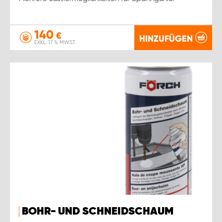
140
€
HINZUFÜGEN
EXKL. 17 % MWST.
BOHR- UND SCHNEIDSCHAUM