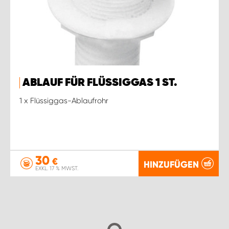
ABLAUF FÜR FLÜSSIGGAS 1 ST.
1 x Flüssiggas-Ablaufrohr
30
€
HINZUFÜGEN
EXKL. 17 % MWST.