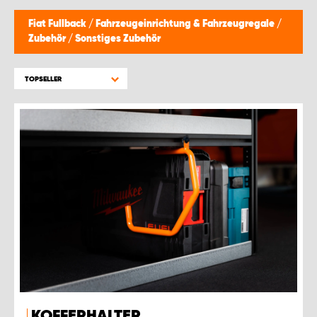
Fiat Fullback
/
Fahrzeugeinrichtung & Fahrzeugregale
/
Zubehör
/
Sonstiges Zubehör
TOPSELLER
KOFFERHALTER