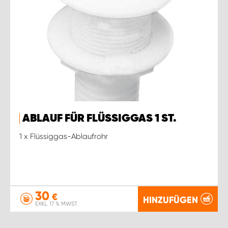
ABLAUF FÜR FLÜSSIGGAS 1 ST.
1 x Flüssiggas-Ablaufrohr
30
€
HINZUFÜGEN
EXKL. 17 % MWST.