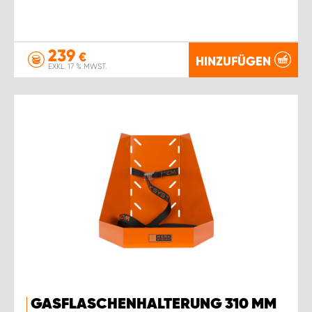
239
€
HINZUFÜGEN
EXKL. 17 % MWST.
GASFLASCHENHALTERUNG 310 MM