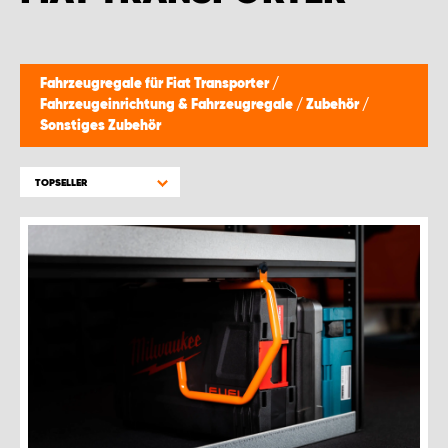
Fahrzeugregale für Fiat Transporter
/
Fahrzeugeinrichtung & Fahrzeugregale
/
Zubehör
/
Sonstiges Zubehör
TOPSELLER