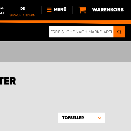
nkl.
DE
WARENKORB
MENÜ
xkl.
SPRACH ÄNDERN
DE
FR
NEWS
HTTPS://WWW.WORKSYSTEM.LU/DE/NACH
LU
ÜBER UNS
TER
TOPSELLER