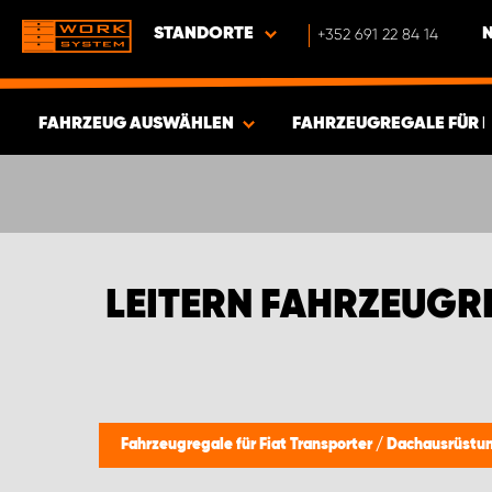
STANDORTE
+352 691 22 84 14
FAHRZEUG AUSWÄHLEN
FAHRZEUGREGALE FÜR 
ERGEBNISSE ANZEIGEN -
595
ARTIKEL
LEITERN FAHRZEUGR
Fahrzeugregale für Fiat Transporter
/
Dachausrüstu