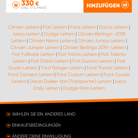
330
€
HINZUFÜGEN
EXKL. 17 % MWST.
Citroën Leitern
|
Fiat Leitern
|
Ford Leitern
|
Dacia Leitern
|
Iveco Leitern
|
Dodge Leitern
|
Citroën Berlingo -2018
Leitern
|
Citroën Nemo Leitern
|
Citroën Jumpy Leitern
|
Citroën Jumper Leitern
|
Citroën Berlingo 2019- Leitern
|
Fiat Fullback Leitern
|
Fiat Fiorino Leitern
|
Fiat Talento
Leitern
|
Fiat Doblo Leitern
|
Fiat Ducato Leitern
|
Fiat
Scudo Leitern
|
Ford Ranger Leitern
|
Ford Transit Leitern
|
Ford Connect Leitern
|
Ford Custom Leitern
|
Ford Courier
Leitern
|
Dacia Dokker Van (Transporter) Leitern
|
Iveco
Daily Leitern
|
Dodge Ram Leitern
WÄHLEN SIE EIN ANDERES LAND
EINKAUFSBEDINGUNGEN
ÄNDERE DEINE EINWILLIGUNG