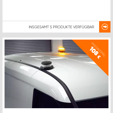
INSGESAMT
5 PRODUKTE
VERFÜGBAR
PREISBEISPIEL
108
€