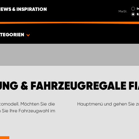
I
NEWS & INSPIRATION
MwSt.
E
TEGORIEN
NG & FAHRZEUGREGALE FI
utomodell. Möchten Sie die
Hauptmenü und gehen Sie 
 Sie Ihre Fahrzeugwahl im