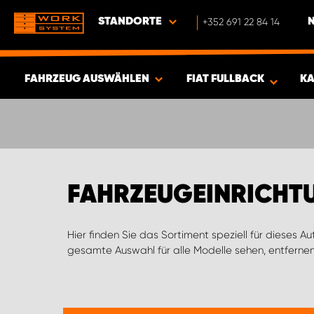
STANDORTE
+352 691 22 84 14
FAHRZEUG AUSWÄHLEN
FIAT FULLBACK
KA
ERGEBNISSE ANZEIGEN -
346
ARTIKEL
FAHRZEUGEINRICHTU
Hier finden Sie das Sortiment speziell für dieses A
gesamte Auswahl für alle Modelle sehen, entfernen