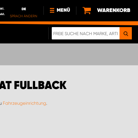
nkl.
DE
WARENKORB
MENÜ
xkl.
SPRACH ÄNDERN
DE
FR
NEWS
HTTPS://WWW.WORKSYSTEM.LU/DE/NACH
LU
ÜBER UNS
AT FULLBACK
zu
Fahrzeugeinrichtung
.