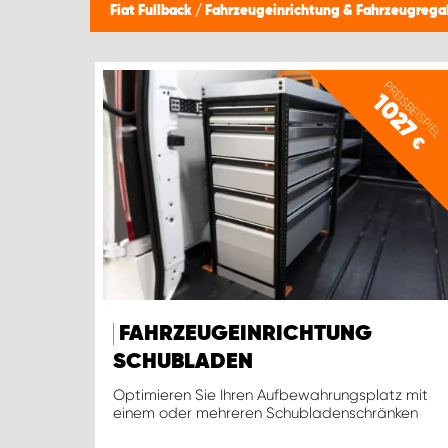
Fiat Fullback
/
Fahrzeugeinrichtung & Fahrzeugrega
PREISBEISPIEL
1027
€
FAHRZEUGEINRICHTUNG
SCHUBLADEN
Optimieren Sie Ihren Aufbewahrungsplatz mit
einem oder mehreren Schubladenschränken