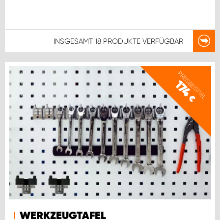
INSGESAMT
18 PRODUKTE
VERFÜGBAR
PREISBEISPIEL
174
€
WERKZEUGTAFEL