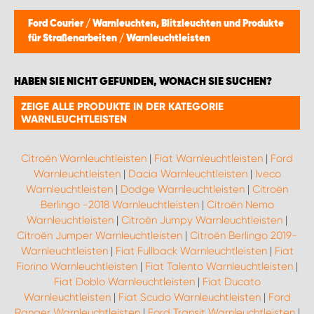
Ford Courier
/
Warnleuchten, Blitzleuchten und Produkte
für Straßenarbeiten
/
Warnleuchtleisten
HABEN SIE NICHT GEFUNDEN, WONACH SIE SUCHEN?
ZEIGE ALLE PRODUKTE IN DER KATEGORIE
WARNLEUCHTLEISTEN
Citroën Warnleuchtleisten
|
Fiat Warnleuchtleisten
|
Ford
Warnleuchtleisten
|
Dacia Warnleuchtleisten
|
Iveco
Warnleuchtleisten
|
Dodge Warnleuchtleisten
|
Citroën
Berlingo -2018 Warnleuchtleisten
|
Citroën Nemo
Warnleuchtleisten
|
Citroën Jumpy Warnleuchtleisten
|
Citroën Jumper Warnleuchtleisten
|
Citroën Berlingo 2019-
Warnleuchtleisten
|
Fiat Fullback Warnleuchtleisten
|
Fiat
Fiorino Warnleuchtleisten
|
Fiat Talento Warnleuchtleisten
|
Fiat Doblo Warnleuchtleisten
|
Fiat Ducato
Warnleuchtleisten
|
Fiat Scudo Warnleuchtleisten
|
Ford
Ranger Warnleuchtleisten
|
Ford Transit Warnleuchtleisten
|