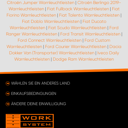
Citroën Jumper Warnleuchtleisten
|
Citroën Berlingo 2019-
Warnleuchtleisten
|
Fiat Fullback Warnleuchtleisten
|
Fiat
Fiorino Warnleuchtleisten
|
Fiat Talento Warnleuchtleisten
|
Fiat Doblo Warnleuchtleisten
|
Fiat Ducato
Warnleuchtleisten
|
Fiat Scudo Warnleuchtleisten
|
Ford
Ranger Warnleuchtleisten
|
Ford Transit Warnleuchtleisten
|
Ford Connect Warnleuchtleisten
|
Ford Custom
Warnleuchtleisten
|
Ford Courier Warnleuchtleisten
|
Dacia
Dokker Van (Transporter) Warnleuchtleisten
|
Iveco Daily
Warnleuchtleisten
|
Dodge Ram Warnleuchtleisten
WÄHLEN SIE EIN ANDERES LAND
EINKAUFSBEDINGUNGEN
ÄNDERE DEINE EINWILLIGUNG