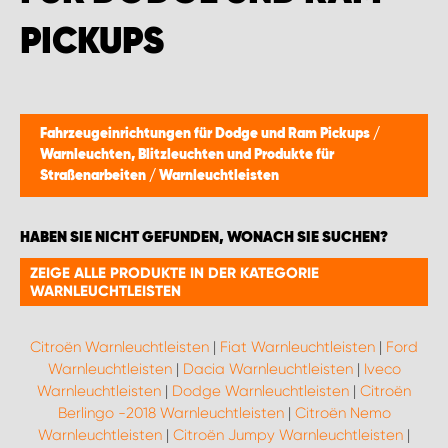
PICKUPS
Fahrzeugeinrichtungen für Dodge und Ram Pickups
/
Warnleuchten, Blitzleuchten und Produkte für
Straßenarbeiten
/
Warnleuchtleisten
HABEN SIE NICHT GEFUNDEN, WONACH SIE SUCHEN?
ZEIGE ALLE PRODUKTE IN DER KATEGORIE
WARNLEUCHTLEISTEN
Citroën Warnleuchtleisten
|
Fiat Warnleuchtleisten
|
Ford
Warnleuchtleisten
|
Dacia Warnleuchtleisten
|
Iveco
Warnleuchtleisten
|
Dodge Warnleuchtleisten
|
Citroën
Berlingo -2018 Warnleuchtleisten
|
Citroën Nemo
Warnleuchtleisten
|
Citroën Jumpy Warnleuchtleisten
|