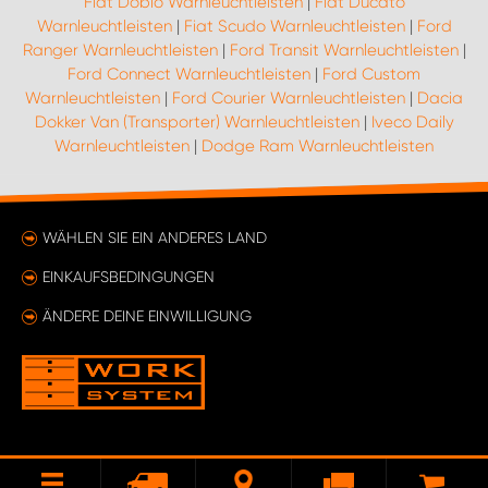
Fiat Doblo Warnleuchtleisten
|
Fiat Ducato
Warnleuchtleisten
|
Fiat Scudo Warnleuchtleisten
|
Ford
Ranger Warnleuchtleisten
|
Ford Transit Warnleuchtleisten
|
Ford Connect Warnleuchtleisten
|
Ford Custom
Warnleuchtleisten
|
Ford Courier Warnleuchtleisten
|
Dacia
Dokker Van (Transporter) Warnleuchtleisten
|
Iveco Daily
Warnleuchtleisten
|
Dodge Ram Warnleuchtleisten
WÄHLEN SIE EIN ANDERES LAND
EINKAUFSBEDINGUNGEN
ÄNDERE DEINE EINWILLIGUNG