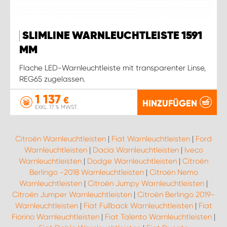
SLIMLINE WARNLEUCHTLEISTE 1591
MM
Flache LED-Warnleuchtleiste mit transparenter Linse,
REG65 zugelassen.
1 137
€
HINZUFÜGEN
EXKL. 17 % MWST.
Citroën Warnleuchtleisten
|
Fiat Warnleuchtleisten
|
Ford
Warnleuchtleisten
|
Dacia Warnleuchtleisten
|
Iveco
Warnleuchtleisten
|
Dodge Warnleuchtleisten
|
Citroën
Berlingo -2018 Warnleuchtleisten
|
Citroën Nemo
Warnleuchtleisten
|
Citroën Jumpy Warnleuchtleisten
|
Citroën Jumper Warnleuchtleisten
|
Citroën Berlingo 2019-
Warnleuchtleisten
|
Fiat Fullback Warnleuchtleisten
|
Fiat
Fiorino Warnleuchtleisten
|
Fiat Talento Warnleuchtleisten
|