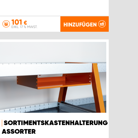
101
€
HINZUFÜGEN
EXKL. 17 % MWST.
SORTIMENTSKASTENHALTERUNG
ASSORTER