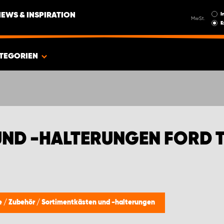
I
NEWS & INSPIRATION
MwSt.
E
TEGORIEN
ND -HALTERUNGEN FORD 
e
/
Zubehör
/
Sortimentkästen und -halterungen