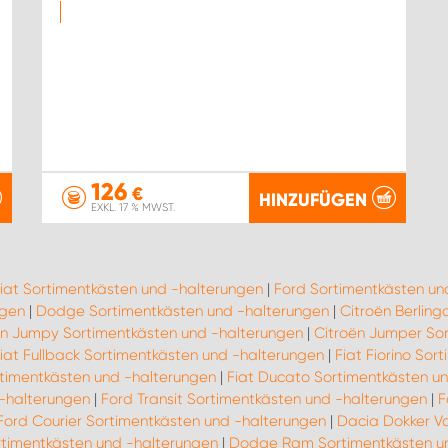
126
€
HINZUFÜGEN
EXKL. 17 % MWST.
iat Sortimentkästen und -halterungen
|
Ford Sortimentkästen un
ngen
|
Dodge Sortimentkästen und -halterungen
|
Citroën Berlin
ën Jumpy Sortimentkästen und -halterungen
|
Citroën Jumper So
iat Fullback Sortimentkästen und -halterungen
|
Fiat Fiorino So
rtimentkästen und -halterungen
|
Fiat Ducato Sortimentkästen u
-halterungen
|
Ford Transit Sortimentkästen und -halterungen
|
F
Ford Courier Sortimentkästen und -halterungen
|
Dacia Dokker Va
rtimentkästen und -halterungen
|
Dodge Ram Sortimentkästen un