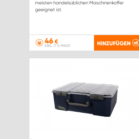
meisten handelsüblichen Maschinenkoffer
geeignet ist.
46
€
HINZUFÜGEN
EXKL. 17 % MWST.