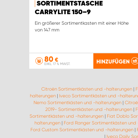
SORTIMENTSTASCHE
CARRYLITE 150–9
Ein größerer Sortimentkasten mit einer Höhe
von 147 mm
80
€
HINZUFÜGEN
EXKL. 17 % MWST.
Citroën Sortimentkästen und -halterungen
|
F
halterungen
|
Iveco Sortimentkästen und -halteru
Nemo Sortimentkästen und -halterungen
|
Citro
2019- Sortimentkästen und -halterungen
|
F
Sortimentkästen und -halterungen
|
Fiat Doblo So
halterungen
|
Ford Ranger Sortimentkästen und 
Ford Custom Sortimentkästen und -halterungen
|
|
Iveco Daily So