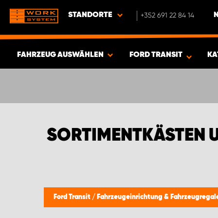
STANDORTE
+352 691 22 84 14
FAHRZEUG AUSWÄHLEN
FORD TRANSIT
KA
ERGEBNISSE ANZEIGEN -
428
ARTIKEL
SORTIMENTKÄSTEN U
Ford Transit
/
Fahrzeugeinrichtung & Fahrzeugregal