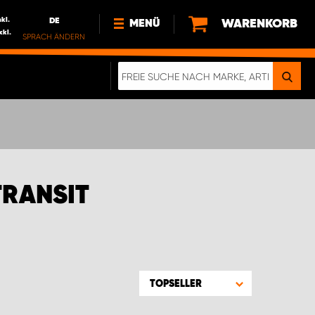
nkl.
DE
WARENKORB
MENÜ
xkl.
SPRACH ÄNDERN
DE
FR
NEWS
HTTPS://WWW.WORKSYSTEM.LU/DE/NACH
LU
ÜBER UNS
TRANSIT
TOPSELLER