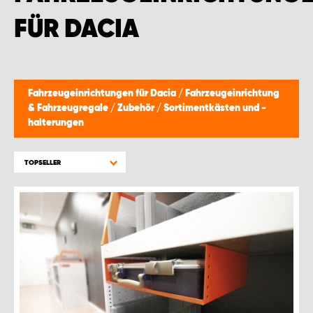
FÜR DACIA
Fahrzeugeinrichtungen für Dacia
/
Fahrzeugeinrichtung
& Fahrzeugregale
/
Zubehör
/
Sortimentkästen und -
halterungen
TOPSELLER