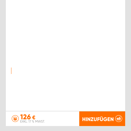
126
€
HINZUFÜGEN
EXKL. 17 % MWST.