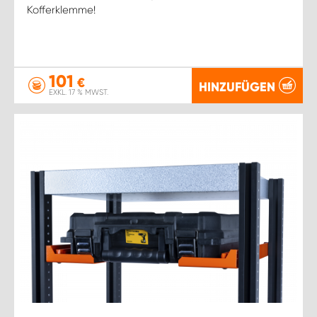
Kofferklemme!
101
€
HINZUFÜGEN
EXKL. 17 % MWST.