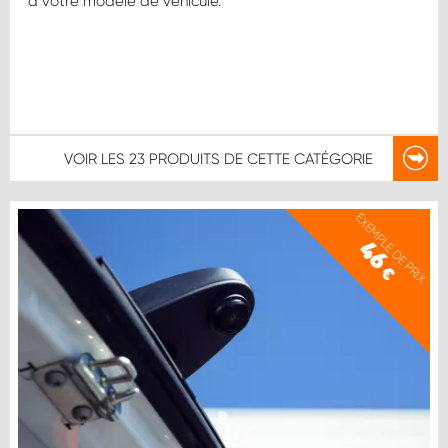
à votre modèle de véhicule.
VOIR LES
23 PRODUITS
DE CETTE CATÉGORIE
EXEMPLE DE PRIX
46
€