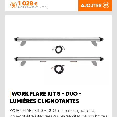
1 028
€
AJOUTER
HORS TAXES (TVA 17 %)
WORK FLARE KIT S - DUO -
LUMIÈRES CLIGNOTANTES
WORK FLARE KIT S - DUO, lumières clignotantes
pouvant être intégrées aux extrémités de nos barres