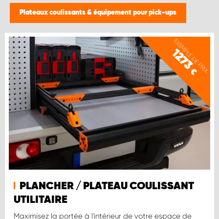
Plateaux coulissants & équipement pour pick-ups
EXEMPLE DE PRIX
1273
€
PLANCHER / PLATEAU COULISSANT
UTILITAIRE
Maximisez la portée à l'intérieur de votre espace de