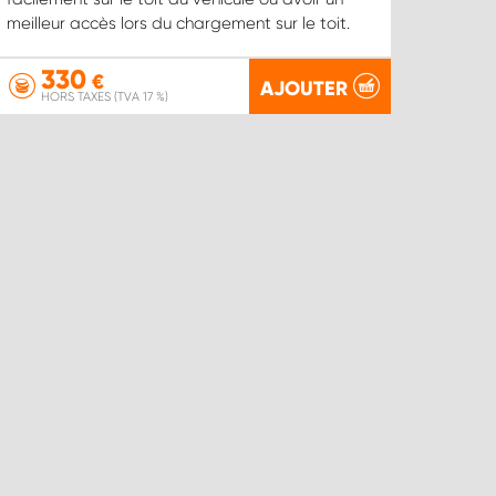
meilleur accès lors du chargement sur le toit.
330
€
AJOUTER
HORS TAXES (TVA 17 %)