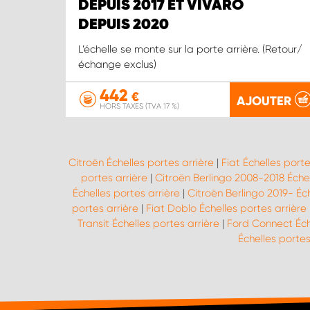
DEPUIS 2017 ET VIVARO
DEPUIS 2020
L’échelle se monte sur la porte arrière. (Retour/
échange exclus)
442
€
AJOUTER
HORS TAXES (TVA 17 %)
Citroën Échelles portes arrière
|
Fiat Échelles porte
portes arrière
|
Citroën Berlingo 2008-2018 Échel
Échelles portes arrière
|
Citroën Berlingo 2019- Éch
portes arrière
|
Fiat Doblo Échelles portes arrière
Transit Échelles portes arrière
|
Ford Connect Éche
Échelles portes