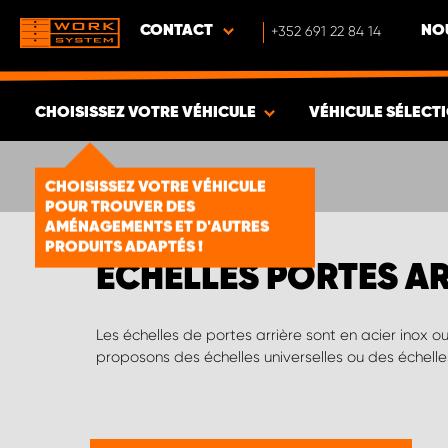
CONTACT
+352 691 22 84 14
NO
CHOISISSEZ VOTRE VÉHICULE
VÉHICULE SÉLECT
VOIR LES RÉSULTATS -
1878
ARTICLES
CHOISISSEZ VOTRE VÉHICULE
POUR TROUVER DES
AMÉNAGEMENTS ET D'AUTRES
PRODUITS ADAPTÉS !
ÉCHELLES PORTES A
Les échelles de portes arrière sont en acier inox o
proposons des échelles universelles ou des échell