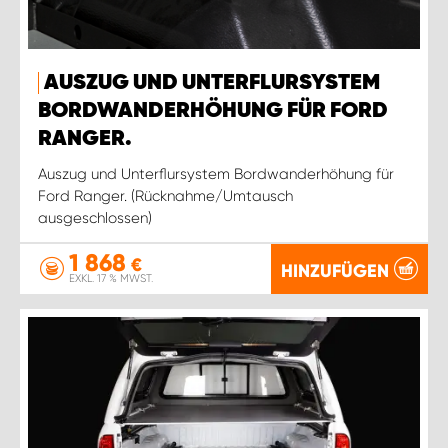
AUSZUG UND UNTERFLURSYSTEM
BORDWANDERHÖHUNG FÜR FORD
RANGER.
Auszug und Unterflursystem Bordwanderhöhung für
Ford Ranger. (Rücknahme/Umtausch
ausgeschlossen)
1 868
€
HINZUFÜGEN
EXKL. 17 % MWST.