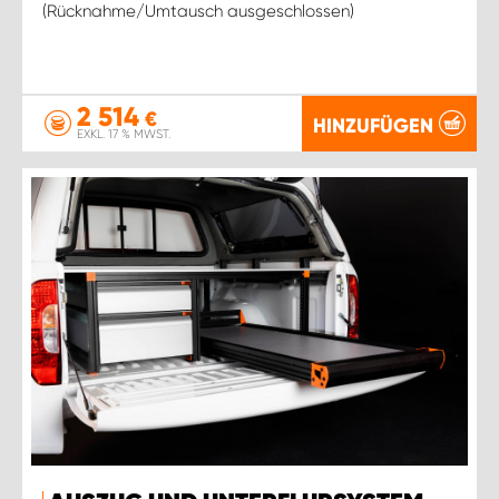
(Rücknahme/Umtausch ausgeschlossen)
2 514
€
HINZUFÜGEN
EXKL. 17 % MWST.