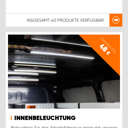
INSGESAMT
40 PRODUKTE
VERFÜGBAR
PREISBEISPIEL
48
€
INNENBELEUCHTUNG
Beleuchten Sie das Arbeitsfahrzeug innen mit unseren