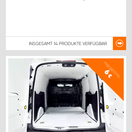
INSGESAMT
14 PRODUKTE
VERFÜGBAR
PREISBEISPIEL
6
€