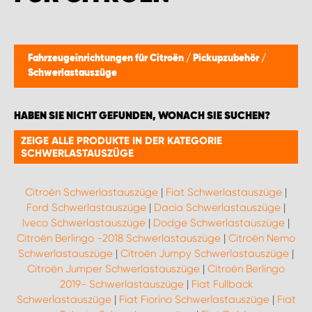
Fahrzeugeinrichtungen für Citroën
/
Pickupzubehör
/
Schwerlastauszüge
HABEN SIE NICHT GEFUNDEN, WONACH SIE SUCHEN?
ZEIGE ALLE PRODUKTE IN DER KATEGORIE
SCHWERLASTAUSZÜGE
Citroën Schwerlastauszüge
|
Fiat Schwerlastauszüge
|
Ford Schwerlastauszüge
|
Dacia Schwerlastauszüge
|
Iveco Schwerlastauszüge
|
Dodge Schwerlastauszüge
|
Citroën Berlingo -2018 Schwerlastauszüge
|
Citroën Nemo
Schwerlastauszüge
|
Citroën Jumpy Schwerlastauszüge
|
Citroën Jumper Schwerlastauszüge
|
Citroën Berlingo
2019- Schwerlastauszüge
|
Fiat Fullback
Schwerlastauszüge
|
Fiat Fiorino Schwerlastauszüge
|
Fiat