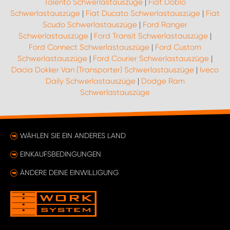
Talento Schwerlastauszüge
|
Fiat Doblo
Schwerlastauszüge
|
Fiat Ducato Schwerlastauszüge
|
Fiat
Scudo Schwerlastauszüge
|
Ford Ranger
Schwerlastauszüge
|
Ford Transit Schwerlastauszüge
|
Ford Connect Schwerlastauszüge
|
Ford Custom
Schwerlastauszüge
|
Ford Courier Schwerlastauszüge
|
Dacia Dokker Van (Transporter) Schwerlastauszüge
|
Iveco
Daily Schwerlastauszüge
|
Dodge Ram
Schwerlastauszüge
WÄHLEN SIE EIN ANDERES LAND
EINKAUFSBEDINGUNGEN
ÄNDERE DEINE EINWILLIGUNG