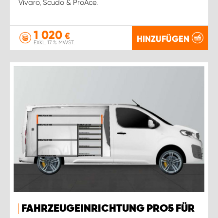
Vivaro, Scudo & ProAce.
1 020
€
HINZUFÜGEN
EXKL. 17 % MWST.
FAHRZEUGEINRICHTUNG PRO5 FÜR