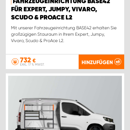
FAHRZEUGEINRICHTUNG BASE42
FÜR EXPERT, JUMPY, VIVARO,
SCUDO & PROACE L2
Mit unserer Fahrzeugeinrichtung BASE42 erhalten Sie
großzügigen Stauraum in Ihrem Expert, Jumpy,
Vivaro, Scudo & ProAce L2.
732
€
HINZUFÜGEN
EXKL. 17 % MWST.