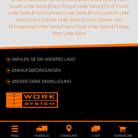
Scudo Linke Seite
|
Ford Ranger Linke Seite
|
Ford Transit
Linke Seite
|
Ford Connect Linke Seite
|
Ford Custom Linke
Seite
|
Ford Courier Linke Seite
|
Dacia Dokker Van
(Transporter) Linke Seite
|
Iveco Daily Linke Seite
|
Dodge
Ram Linke Seite
WÄHLEN SIE EIN ANDERES LAND
EINKAUFSBEDINGUNGEN
ÄNDERE DEINE EINWILLIGUNG
MENÜ
FAHRZEUG
STANDORTE
CHAT
WARENKORB