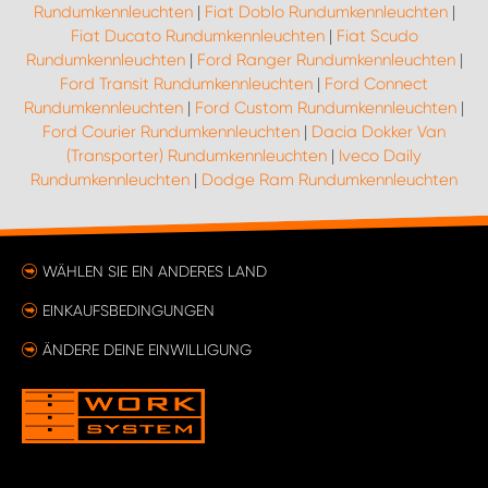
Rundumkennleuchten
|
Fiat Doblo Rundumkennleuchten
|
Fiat Ducato Rundumkennleuchten
|
Fiat Scudo
Rundumkennleuchten
|
Ford Ranger Rundumkennleuchten
|
Ford Transit Rundumkennleuchten
|
Ford Connect
Rundumkennleuchten
|
Ford Custom Rundumkennleuchten
|
Ford Courier Rundumkennleuchten
|
Dacia Dokker Van
(Transporter) Rundumkennleuchten
|
Iveco Daily
Rundumkennleuchten
|
Dodge Ram Rundumkennleuchten
WÄHLEN SIE EIN ANDERES LAND
EINKAUFSBEDINGUNGEN
ÄNDERE DEINE EINWILLIGUNG