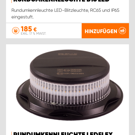
Rundumkennleuchte LED-Blitzleuchte, RC65 und IP65
eingestuft.
185
€
HINZUFÜGEN
EXKL. 17 % MWST.