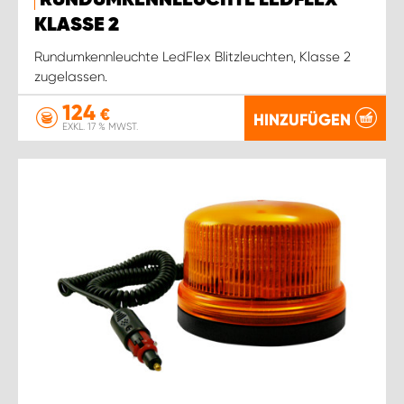
RUNDUMKENNLEUCHTE LEDFLEX
KLASSE 2
Rundumkennleuchte LedFlex Blitzleuchten, Klasse 2
zugelassen.
124
€
HINZUFÜGEN
EXKL. 17 % MWST.