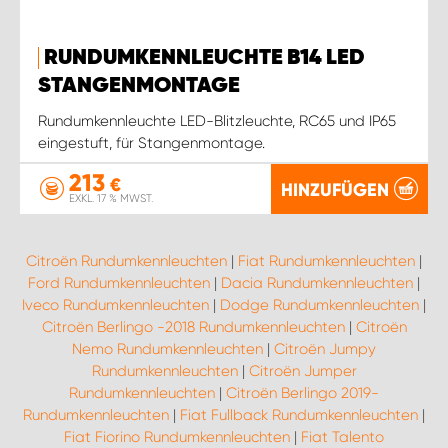
RUNDUMKENNLEUCHTE B14 LED
STANGENMONTAGE
Rundumkennleuchte LED-Blitzleuchte, RC65 und IP65
eingestuft, für Stangenmontage.
213
€
HINZUFÜGEN
EXKL. 17 % MWST.
Citroën Rundumkennleuchten
|
Fiat Rundumkennleuchten
|
Ford Rundumkennleuchten
|
Dacia Rundumkennleuchten
|
Iveco Rundumkennleuchten
|
Dodge Rundumkennleuchten
|
Citroën Berlingo -2018 Rundumkennleuchten
|
Citroën
Nemo Rundumkennleuchten
|
Citroën Jumpy
Rundumkennleuchten
|
Citroën Jumper
Rundumkennleuchten
|
Citroën Berlingo 2019-
Rundumkennleuchten
|
Fiat Fullback Rundumkennleuchten
|
Fiat Fiorino Rundumkennleuchten
|
Fiat Talento