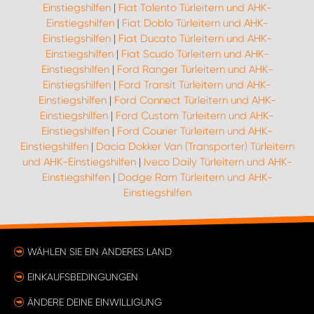
Einstiegshilfen
|
Fiat Talento Türleitern und AHK-
Einstiegshilfen
|
Fiat Doblo Türleitern und AHK-
Einstiegshilfen
|
Fiat Ducato Türleitern und AHK-
Einstiegshilfen
|
Fiat Scudo Türleitern und AHK-
Einstiegshilfen
|
Ford Ranger Türleitern und AHK-
Einstiegshilfen
|
Ford Transit Türleitern und AHK-
Einstiegshilfen
|
Ford Connect Türleitern und AHK-
Einstiegshilfen
|
Ford Custom Türleitern und AHK-
Einstiegshilfen
|
Ford Courier Türleitern und AHK-
Einstiegshilfen
|
Dacia Dokker Van (Transporter) Türleitern
und AHK-Einstiegshilfen
|
Iveco Daily Türleitern und AHK-
Einstiegshilfen
|
Dodge Ram Türleitern und AHK-
Einstiegshilfen
WÄHLEN SIE EIN ANDERES LAND
EINKAUFSBEDINGUNGEN
ÄNDERE DEINE EINWILLIGUNG