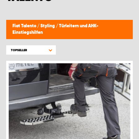
Fiat Talento
/
Styling
/
Türleitern und AHK-
Einstiegshilfen
TOPSELLER