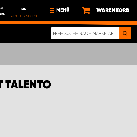
nkl.
DE
WARENKORB
MENÜ
xkl.
SPRACH ÄNDERN
DE
FR
NEWS
HTTPS://WWW.WORKSYSTEM.LU/DE/NACH
LU
ÜBER UNS
T TALENTO