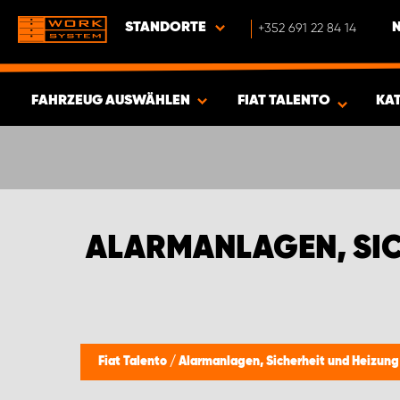
STANDORTE
+352 691 22 84 14
FAHRZEUG AUSWÄHLEN
FIAT TALENTO
KA
ERGEBNISSE ANZEIGEN -
412
ARTIKEL
ALARMANLAGEN, SIC
Fiat Talento
/
Alarmanlagen, Sicherheit und Heizung