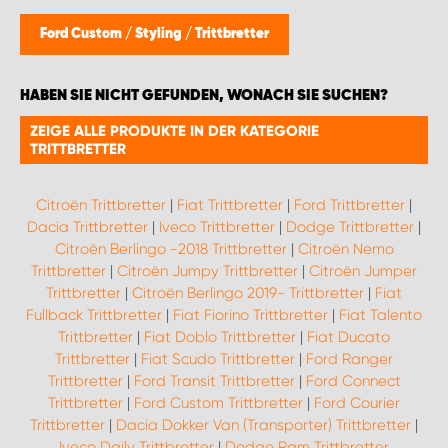
Ford Custom
/
Styling
/
Trittbretter
HABEN SIE NICHT GEFUNDEN, WONACH SIE SUCHEN?
ZEIGE ALLE PRODUKTE IN DER KATEGORIE
TRITTBRETTER
Citroën Trittbretter
|
Fiat Trittbretter
|
Ford Trittbretter
|
Dacia Trittbretter
|
Iveco Trittbretter
|
Dodge Trittbretter
|
Citroën Berlingo -2018 Trittbretter
|
Citroën Nemo
Trittbretter
|
Citroën Jumpy Trittbretter
|
Citroën Jumper
Trittbretter
|
Citroën Berlingo 2019- Trittbretter
|
Fiat
Fullback Trittbretter
|
Fiat Fiorino Trittbretter
|
Fiat Talento
Trittbretter
|
Fiat Doblo Trittbretter
|
Fiat Ducato
Trittbretter
|
Fiat Scudo Trittbretter
|
Ford Ranger
Trittbretter
|
Ford Transit Trittbretter
|
Ford Connect
Trittbretter
|
Ford Custom Trittbretter
|
Ford Courier
Trittbretter
|
Dacia Dokker Van (Transporter) Trittbretter
|
Iveco Daily Trittbretter
|
Dodge Ram Trittbretter