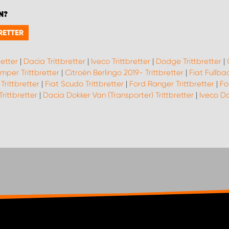
N?
RETTER
retter
|
Dacia Trittbretter
|
Iveco Trittbretter
|
Dodge Trittbretter
|
mper Trittbretter
|
Citroën Berlingo 2019- Trittbretter
|
Fiat Fullbac
Trittbretter
|
Fiat Scudo Trittbretter
|
Ford Ranger Trittbretter
|
Fo
Trittbretter
|
Dacia Dokker Van (Transporter) Trittbretter
|
Iveco Da