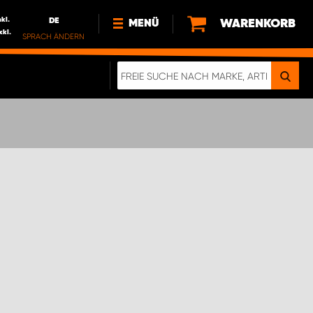
nkl.
DE
WARENKORB
MENÜ
xkl.
SPRACH ÄNDERN
DE
FR
NEWS
HTTPS://WWW.WORKSYSTEM.LU/DE/NACH
LU
ÜBER UNS