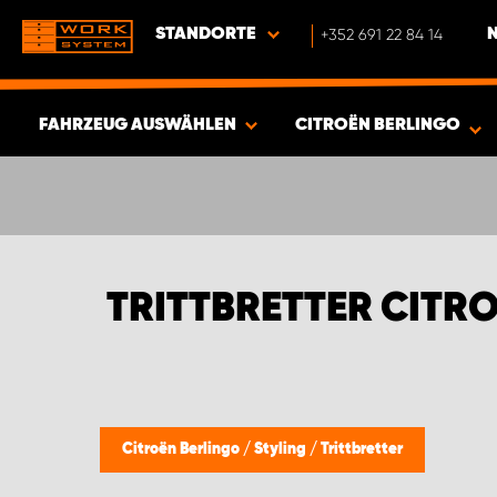
STANDORTE
+352 691 22 84 14
FAHRZEUG AUSWÄHLEN
CITROËN BERLINGO
ERGEBNISSE ANZEIGEN -
351
ARTIKEL
TRITTBRETTER CITR
Citroën Berlingo
/
Styling
/
Trittbretter