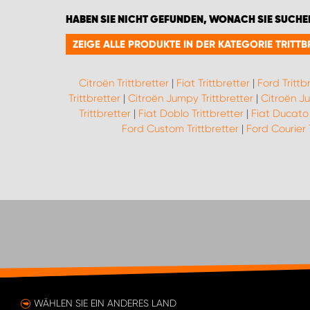
HABEN SIE NICHT GEFUNDEN, WONACH SIE SUCHE
ZEIGE ALLE PRODUKTE IN DER KATEGORIE TRITTB
Citroën Trittbretter
|
Fiat Trittbretter
|
Ford Trittb
Trittbretter
|
Citroën Jumpy Trittbretter
|
Citroën Ju
Trittbretter
|
Fiat Doblo Trittbretter
|
Fiat Ducato 
Ford Custom Trittbretter
|
Ford Courier 
WÄHLEN SIE EIN ANDERES LAND