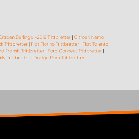
Citroën Berlingo -2018 Trittbretter
|
Citroën Nemo
k Trittbretter
|
Fiat Fiorino Trittbretter
|
Fiat Talento
rd Transit Trittbretter
|
Ford Connect Trittbretter
|
ily Trittbretter
|
Dodge Ram Trittbretter