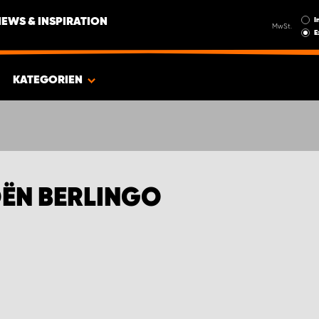
I
NEWS & INSPIRATION
MwSt.
E
KATEGORIEN
OËN BERLINGO