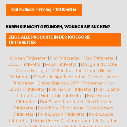
Fiat Fullback
/
Styling
/
Trittbretter
HABEN SIE NICHT GEFUNDEN, WONACH SIE SUCHEN?
ZEIGE ALLE PRODUKTE IN DER KATEGORIE
TRITTBRETTER
Citroën Trittbretter
|
Fiat Trittbretter
|
Ford Trittbretter
|
Dacia Trittbretter
|
Iveco Trittbretter
|
Dodge Trittbretter
|
Citroën Berlingo -2018 Trittbretter
|
Citroën Nemo
Trittbretter
|
Citroën Jumpy Trittbretter
|
Citroën Jumper
Trittbretter
|
Citroën Berlingo 2019- Trittbretter
|
Fiat
Fullback Trittbretter
|
Fiat Fiorino Trittbretter
|
Fiat Talento
Trittbretter
|
Fiat Doblo Trittbretter
|
Fiat Ducato
Trittbretter
|
Fiat Scudo Trittbretter
|
Ford Ranger
Trittbretter
|
Ford Transit Trittbretter
|
Ford Connect
Trittbretter
|
Ford Custom Trittbretter
|
Ford Courier
Trittbretter
|
Dacia Dokker Van (Transporter) Trittbretter
|
Iveco Daily Trittbretter
|
Dodge Ram Trittbretter