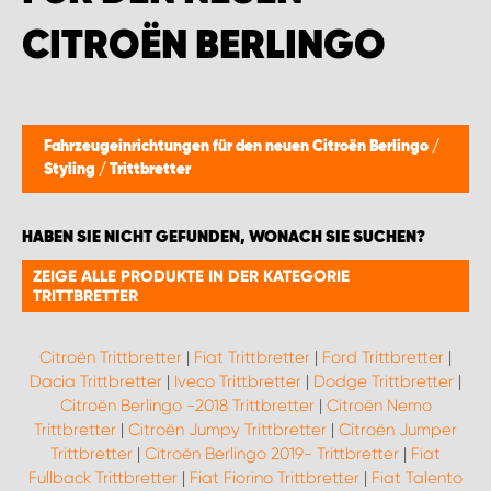
CITROËN BERLINGO
Fahrzeugeinrichtungen für den neuen Citroën Berlingo
/
Styling
/
Trittbretter
HABEN SIE NICHT GEFUNDEN, WONACH SIE SUCHEN?
ZEIGE ALLE PRODUKTE IN DER KATEGORIE
TRITTBRETTER
Citroën Trittbretter
|
Fiat Trittbretter
|
Ford Trittbretter
|
Dacia Trittbretter
|
Iveco Trittbretter
|
Dodge Trittbretter
|
Citroën Berlingo -2018 Trittbretter
|
Citroën Nemo
Trittbretter
|
Citroën Jumpy Trittbretter
|
Citroën Jumper
Trittbretter
|
Citroën Berlingo 2019- Trittbretter
|
Fiat
Fullback Trittbretter
|
Fiat Fiorino Trittbretter
|
Fiat Talento