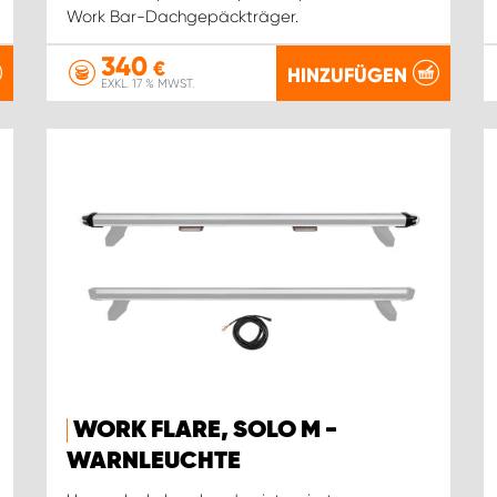
Work Bar-Dachgepäckträger.
340
€
HINZUFÜGEN
EXKL. 17 % MWST.
WORK FLARE, SOLO M -
WARNLEUCHTE