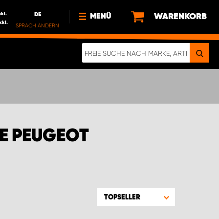
nkl.
DE
WARENKORB
MENÜ
xkl.
SPRACH ÄNDERN
DE
FR
NEWS
HTTPS://WWW.WORKSYSTEM.LU/DE/NACH
LU
ÜBER UNS
E PEUGEOT
TOPSELLER