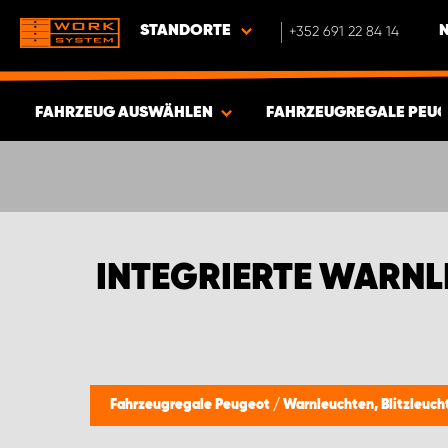
STANDORTE
+352 691 22 84 14
FAHRZEUG AUSWÄHLEN
FAHRZEUGREGALE PEU
ERGEBNISSE ANZEIGEN -
547
ARTIKEL
INTEGRIERTE WARN
Fahrzeugregale Peugeot
/
Warnleuchten, Blitzleuch