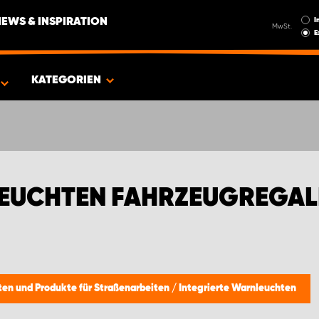
I
NEWS & INSPIRATION
MwSt.
E
GEOT
KATEGORIEN
LEUCHTEN FAHRZEUGREGAL
ten und Produkte für Straßenarbeiten
/
Integrierte Warnleuchten