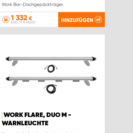
Work Bar-Dachgepäckträger.
1 332
€
HINZUFÜGEN
EXKL. 17 % MWST.
WORK FLARE, DUO M -
WARNLEUCHTE