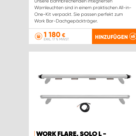
Unsere bahnbrechenden integrierten
Warnleuchten sind in einem praktischen All-in-
One-Kit verpackt. Sie passen perfekt zum
Work Bar-Dachgepäckträger.
1 180
€
HINZUFÜGEN
EXKL. 17 % MWST.
WORK FLARE, SOLO L -