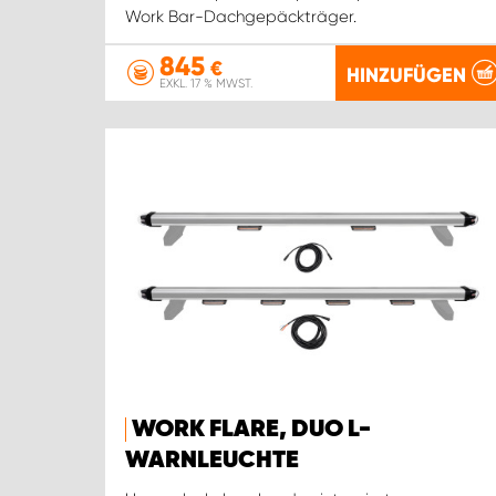
Work Bar-Dachgepäckträger.
845
€
HINZUFÜGEN
EXKL. 17 % MWST.
WORK FLARE, DUO L-
WARNLEUCHTE