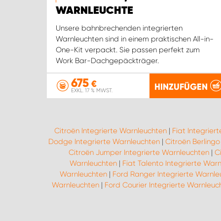
WARNLEUCHTE
Unsere bahnbrechenden integrierten
Warnleuchten sind in einem praktischen All-in-
One-Kit verpackt. Sie passen perfekt zum
Work Bar-Dachgepäckträger.
675
€
HINZUFÜGEN
EXKL. 17 % MWST.
Citroën Integrierte Warnleuchten
|
Fiat Integrier
Dodge Integrierte Warnleuchten
|
Citroën Berlingo
Citroën Jumper Integrierte Warnleuchten
|
C
Warnleuchten
|
Fiat Talento Integrierte War
Warnleuchten
|
Ford Ranger Integrierte Warnle
Warnleuchten
|
Ford Courier Integrierte Warnleuc