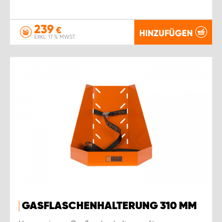
239
€
HINZUFÜGEN
EXKL. 17 % MWST.
GASFLASCHENHALTERUNG 310 MM