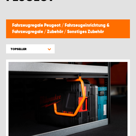
Fahrzeugregale Peugeot
/
Fahrzeugeinrichtung &
Fahrzeugregale
/
Zubehör
/
Sonstiges Zubehör
TOPSELLER