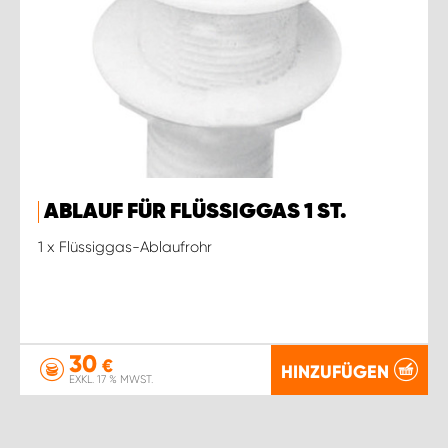
ABLAUF FÜR FLÜSSIGGAS 1 ST.
1 x Flüssiggas-Ablaufrohr
30
€
HINZUFÜGEN
EXKL. 17 % MWST.