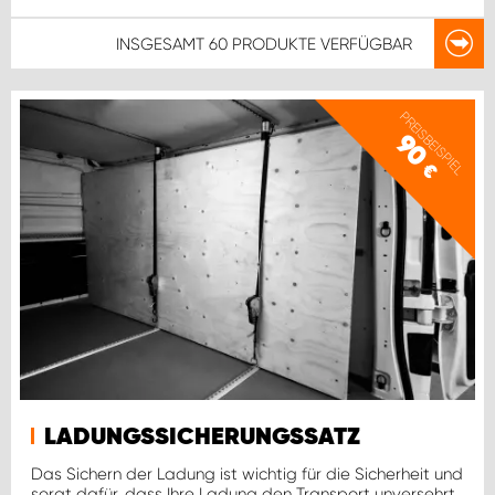
INSGESAMT
60 PRODUKTE
VERFÜGBAR
PREISBEISPIEL
90
€
LADUNGSSICHERUNGSSATZ
Das Sichern der Ladung ist wichtig für die Sicherheit und
sorgt dafür, dass Ihre Ladung den Transport unversehrt