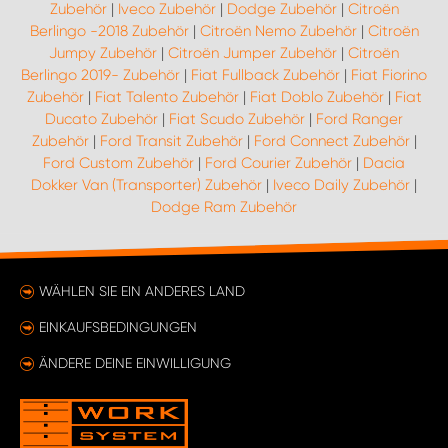
Zubehör
|
Iveco Zubehör
|
Dodge Zubehör
|
Citroën
Berlingo -2018 Zubehör
|
Citroën Nemo Zubehör
|
Citroën
Jumpy Zubehör
|
Citroën Jumper Zubehör
|
Citroën
Berlingo 2019- Zubehör
|
Fiat Fullback Zubehör
|
Fiat Fiorino
Zubehör
|
Fiat Talento Zubehör
|
Fiat Doblo Zubehör
|
Fiat
Ducato Zubehör
|
Fiat Scudo Zubehör
|
Ford Ranger
Zubehör
|
Ford Transit Zubehör
|
Ford Connect Zubehör
|
Ford Custom Zubehör
|
Ford Courier Zubehör
|
Dacia
Dokker Van (Transporter) Zubehör
|
Iveco Daily Zubehör
|
Dodge Ram Zubehör
WÄHLEN SIE EIN ANDERES LAND
EINKAUFSBEDINGUNGEN
ÄNDERE DEINE EINWILLIGUNG