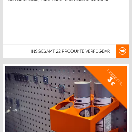
INSGESAMT
22 PRODUKTE
VERFÜGBAR
PREISBEISPIEL
3
€