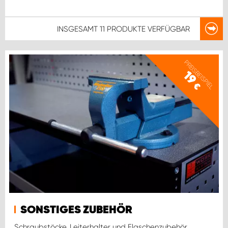
INSGESAMT
11 PRODUKTE
VERFÜGBAR
PREISBEISPIEL
19
€
SONSTIGES ZUBEHÖR
Schraubstöcke, Leiterhalter und Flaschenzubehör