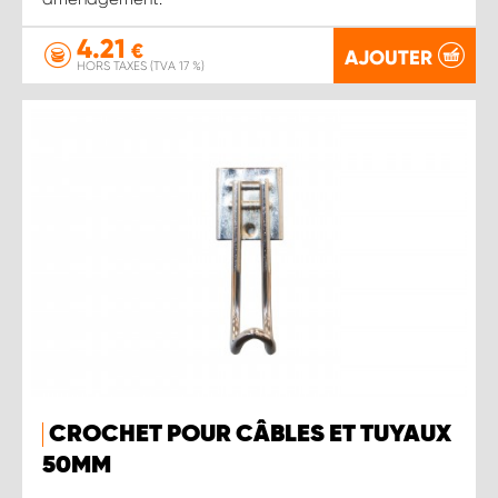
4.21
€
AJOUTER
HORS TAXES (TVA 17 %)
CROCHET POUR CÂBLES ET TUYAUX
50MM