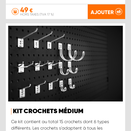
49
€
AJOUTER
HORS TAXES (TVA 17 %)
KIT CROCHETS MÉDIUM
Ce kit contient au total 15 crochets dont 6 types
différents. Les crochets s'adaptent à tous les