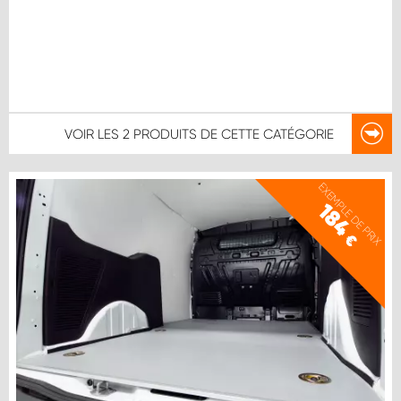
VOIR LES
2 PRODUITS
DE CETTE CATÉGORIE
EXEMPLE DE PRIX
184
€