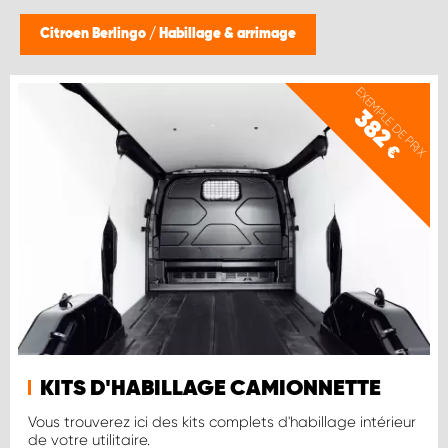
Citroen Berlingo
/
Habillage & arrimage
EXEMPLE DE PRIX
382
€
KITS D'HABILLAGE CAMIONNETTE
Vous trouverez ici des kits complets d'habillage intérieur
de votre utilitaire.