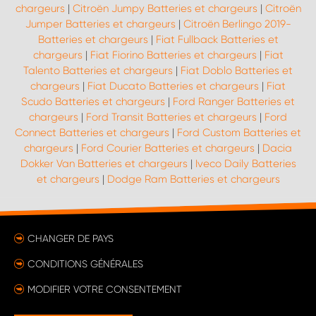
chargeurs
|
Citroën Jumpy Batteries et chargeurs
|
Citroën
Jumper Batteries et chargeurs
|
Citroën Berlingo 2019-
Batteries et chargeurs
|
Fiat Fullback Batteries et
chargeurs
|
Fiat Fiorino Batteries et chargeurs
|
Fiat
Talento Batteries et chargeurs
|
Fiat Doblo Batteries et
chargeurs
|
Fiat Ducato Batteries et chargeurs
|
Fiat
Scudo Batteries et chargeurs
|
Ford Ranger Batteries et
chargeurs
|
Ford Transit Batteries et chargeurs
|
Ford
Connect Batteries et chargeurs
|
Ford Custom Batteries et
chargeurs
|
Ford Courier Batteries et chargeurs
|
Dacia
Dokker Van Batteries et chargeurs
|
Iveco Daily Batteries
et chargeurs
|
Dodge Ram Batteries et chargeurs
CHANGER DE PAYS
CONDITIONS GÉNÉRALES
MODIFIER VOTRE CONSENTEMENT