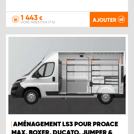
1 443
€
AJOUTER
HORS TAXES (TVA 17 %)
AMÉNAGEMENT LS3 POUR PROACE
MAX, BOXER, DUCATO, JUMPER &