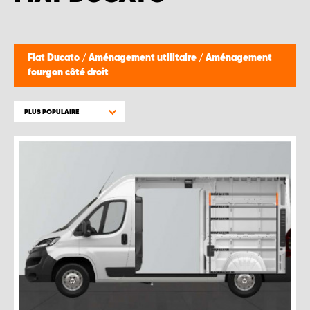
Fiat Ducato
/
Aménagement utilitaire
/
Aménagement
fourgon côté droit
PLUS POPULAIRE