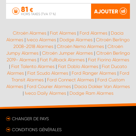
81
€
AJOUTER
HORS TAXES (TVA 17 %)
Citroën Alarmes
|
Fiat Alarmes
|
Ford Alarmes
|
Dacia
Alarmes
|
Iveco Alarmes
|
Dodge Alarmes
|
Citroën Berlingo
2008-2018 Alarmes
|
Citroën Nemo Alarmes
|
Citroën
Jumpy Alarmes
|
Citroën Jumper Alarmes
|
Citroën Berlingo
2019- Alarmes
|
Fiat Fullback Alarmes
|
Fiat Fiorino Alarmes
|
Fiat Talento Alarmes
|
Fiat Doblo Alarmes
|
Fiat Ducato
Alarmes
|
Fiat Scudo Alarmes
|
Ford Ranger Alarmes
|
Ford
Transit Alarmes
|
Ford Connect Alarmes
|
Ford Custom
Alarmes
|
Ford Courier Alarmes
|
Dacia Dokker Van Alarmes
|
Iveco Daily Alarmes
|
Dodge Ram Alarmes
CHANGER DE PAYS
CONDITIONS GÉNÉRALES