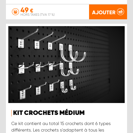
49
€
AJOUTER
HORS TAXES (TVA 17 %)
KIT CROCHETS MÉDIUM
Ce kit contient au total 15 crochets dont 6 types
différents. Les crochets s'adaptent à tous les