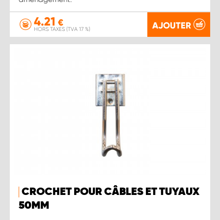
4.21
€
AJOUTER
HORS TAXES (TVA 17 %)
CROCHET POUR CÂBLES ET TUYAUX
50MM