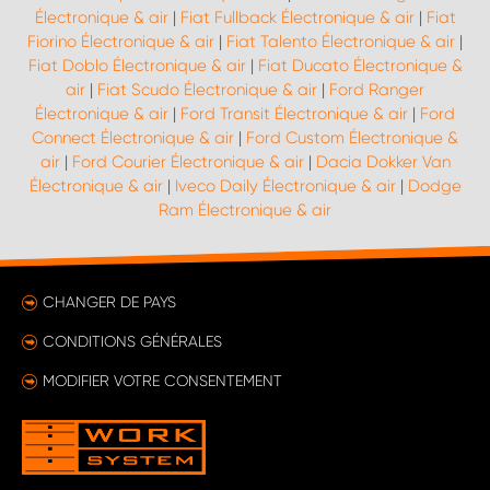
Électronique & air
|
Fiat Fullback Électronique & air
|
Fiat
Fiorino Électronique & air
|
Fiat Talento Électronique & air
|
Fiat Doblo Électronique & air
|
Fiat Ducato Électronique &
air
|
Fiat Scudo Électronique & air
|
Ford Ranger
Électronique & air
|
Ford Transit Électronique & air
|
Ford
Connect Électronique & air
|
Ford Custom Électronique &
air
|
Ford Courier Électronique & air
|
Dacia Dokker Van
Électronique & air
|
Iveco Daily Électronique & air
|
Dodge
Ram Électronique & air
CHANGER DE PAYS
CONDITIONS GÉNÉRALES
MODIFIER VOTRE CONSENTEMENT