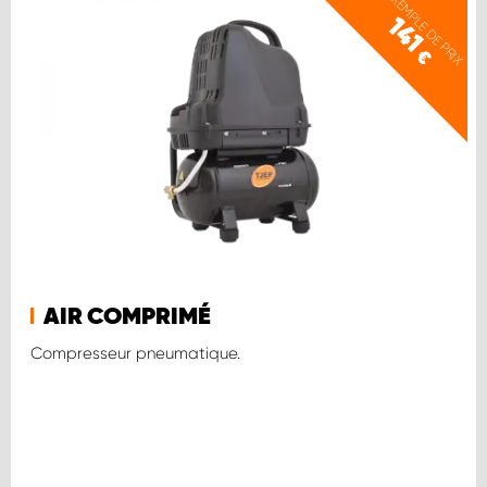
EXEMPLE DE PRIX
141
€
AIR COMPRIMÉ
Compresseur pneumatique.