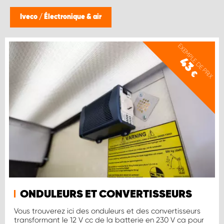
Iveco
/
Électronique & air
EXEMPLE DE PRIX
43
€
ONDULEURS ET CONVERTISSEURS
Vous trouverez ici des onduleurs et des convertisseurs
transformant le 12 V cc de la batterie en 230 V ca pour