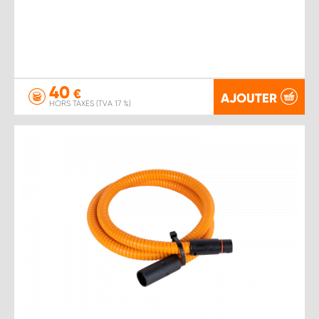
40
€
AJOUTER
HORS TAXES (TVA 17 %)