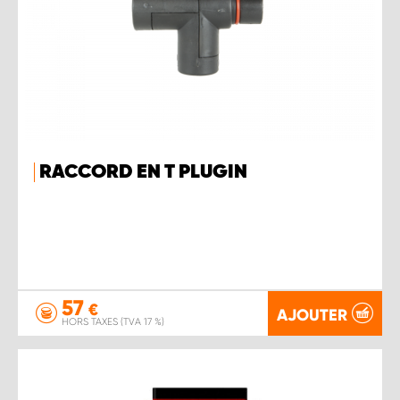
RACCORD EN T PLUGIN
57
€
AJOUTER
HORS TAXES (TVA 17 %)