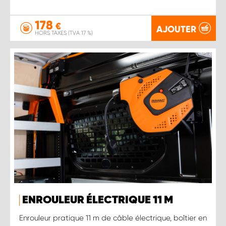
178
€
AJOUTER
HORS TAXES (TVA 17 %)
ENROULEUR ÉLECTRIQUE 11 M
Enrouleur pratique 11 m de câble électrique, boîtier en