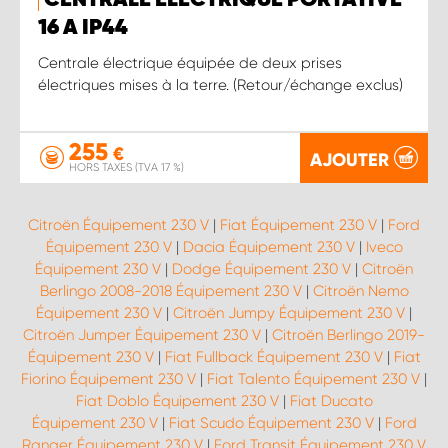
16 A IP44
Centrale électrique équipée de deux prises
électriques mises à la terre. (Retour/échange exclus)
255
€
AJOUTER
HORS TAXES (TVA 17 %)
Citroën Équipement 230 V
|
Fiat Équipement 230 V
|
Ford
Équipement 230 V
|
Dacia Équipement 230 V
|
Iveco
Équipement 230 V
|
Dodge Équipement 230 V
|
Citroën
Berlingo 2008-2018 Équipement 230 V
|
Citroën Nemo
Équipement 230 V
|
Citroën Jumpy Équipement 230 V
|
Citroën Jumper Équipement 230 V
|
Citroën Berlingo 2019-
Équipement 230 V
|
Fiat Fullback Équipement 230 V
|
Fiat
Fiorino Équipement 230 V
|
Fiat Talento Équipement 230 V
|
Fiat Doblo Équipement 230 V
|
Fiat Ducato
Équipement 230 V
|
Fiat Scudo Équipement 230 V
|
Ford
Ranger Équipement 230 V
|
Ford Transit Équipement 230 V