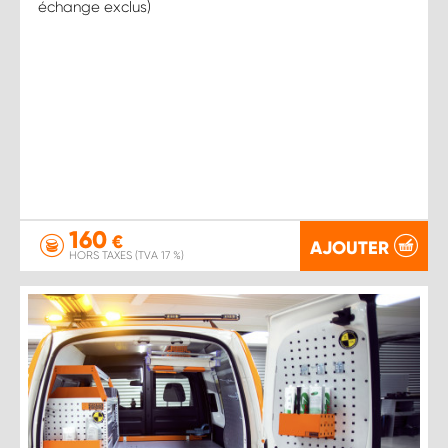
échange exclus)
160
€
AJOUTER
HORS TAXES (TVA 17 %)